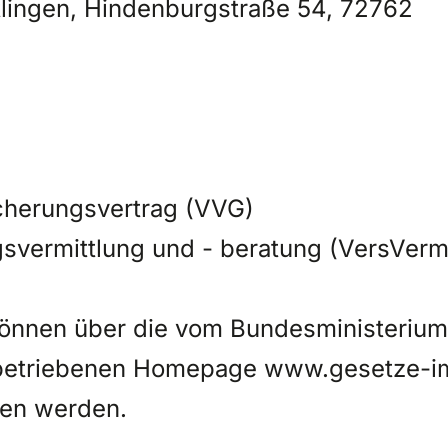
lingen, Hindenburgstraße 54, 72762
icherungsvertrag (VVG)
gsvermittlung und - beratung (VersVer
können über die vom Bundesministerium
H betriebenen Homepage www.gesetze-i
fen werden.