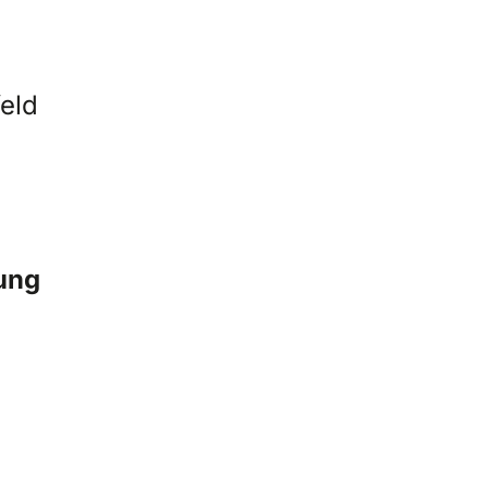
eld
zung