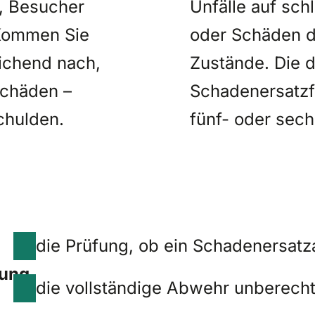
r, Besucher
Unfälle auf sc
 Kommen Sie
oder Schäden d
eichend nach,
Zustände. Die d
Schäden –
Schadenersatzf
chulden.
fünf- oder sech
die Prüfung, ob ein Schadenersatza
rung
die vollständige Abwehr unberecht