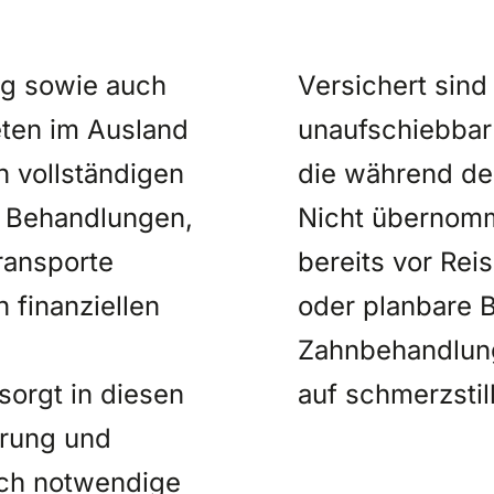
ng sowie auch
Versichert sind
eten im Ausland
unaufschiebbar
n vollständigen
die während de
e Behandlungen,
Nicht übernom
ransporte
bereits vor Rei
 finanziellen
oder planbare 
Zahnbehandlung
orgt in diesen
auf schmerzsti
erung und
sch notwendige