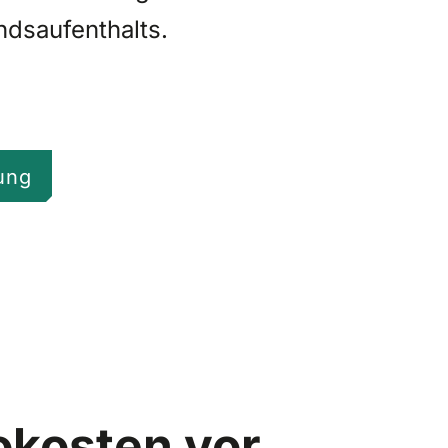
dsaufenthalts.
ung
okosten vor