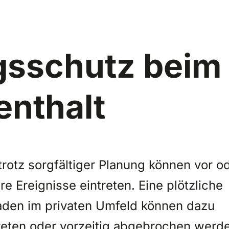
gsschutz beim
enthalt
trotz sorgfältiger Planung können vor o
 Ereignisse eintreten. Eine plötzliche
haden im privaten Umfeld können dazu
treten oder vorzeitig abgebrochen werd