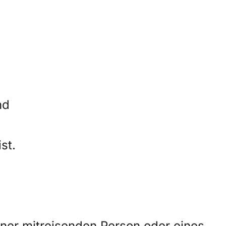
nd
st.
ner mitreisenden Person oder eines