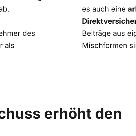
ab.
es auch eine
ar
Direktversiche
nehmer des
Beiträge aus ei
 als
Mischformen si
chuss erhöht den